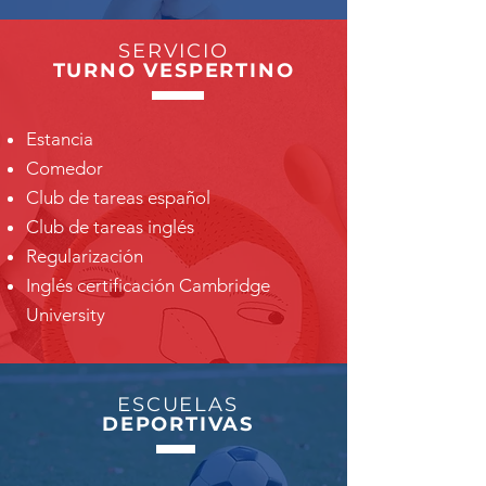
SERVICIO
TURNO VESPERTINO
Estancia
Comedor
Club de tareas español
Club de tareas inglés
Regularización
Inglés certificación Cambridge
University
ESCUELAS
DEPORTIVAS