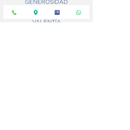
GENEROSIDAD
LEALTAD
AMISTAD
VALENTÍA
INTELIGENCIA
VELOCIDAD
CREATIVIDAD
Acompaña a estudiantes, familias y
docentes como símbolo de identidad,